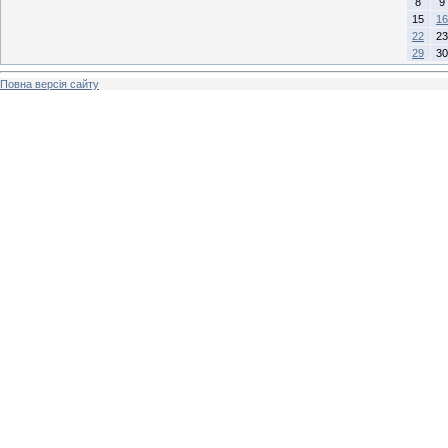
8
9
15
16
22
23
29
30
Повна версія сайту