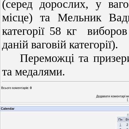
(серед дорослих, у ваго
місце) та Мельник Вад
категорії
58 кг
виборов
даній ваговій категорії).
Переможці та призер
та медалями.
Всього коментарів
:
0
Додавати коментарі м
[
Calendar
«
Пн
Вт
1
2