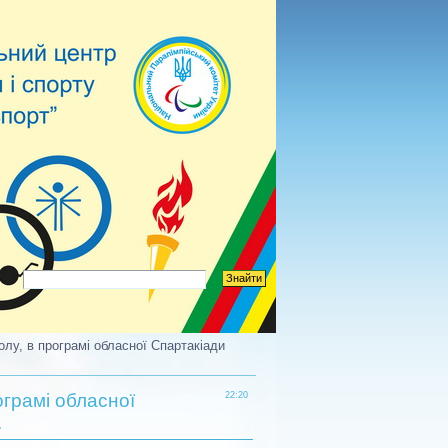
олу, в програмі обласної Спартакіади
ограмі обласної
22:20
.