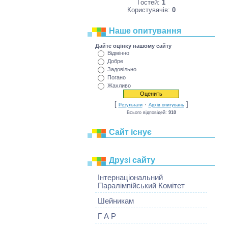
Гостей:
1
Користувачів:
0
Наше опитування
Дайте оцінку нашому сайту
Відмінно
Добре
Задовільно
Погано
Жахливо
[
·
]
Результати
Архів опитувань
Всього відповідей:
910
Сайт існує
Друзі сайту
Інтернаціональний
Паралімпійський Комітет
Шейникам
Г А Р