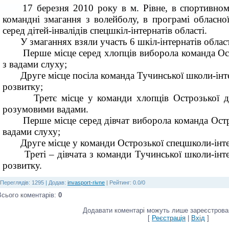
17 березня 2010 року в м. Рівне, в спортивном
командні змагання з волейболу, в програмі обласно
серед дітей-інвалідів спецшкіл-інтернатів області.
У змаганнях взяли участь 6 шкіл-інтернатів област
Перше місце серед хлопців виборола команда Ос
з вадами слуху;
Друге місце посіла команда Тучинської школи-інт
розвитку;
Третє місце у команди хлопців Острозької д
розумовими вадами.
Перше місце серед дівчат виборола команда Остр
вадами слуху;
Друге місце у команди Острозької спецшколи-інте
Треті – дівчата з команди Тучинської школи-інт
розвитку.
Переглядів
:
1295
|
Додав
:
invasport-rivne
|
Рейтинг
:
0.0
/
0
Всього коментарів
:
0
Додавати коментарі можуть лише зареєстрован
[
Реєстрація
|
Вхід
]