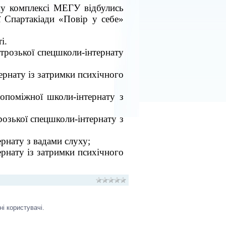
у комплексі МЕГУ відбулись
ї Спартакіади «Повір у себе»
і.
трозької спецшколи-інтернату
ернату із затримки психічного
опоміжної школи-інтернату з
озької спецшколи-інтернату з
рнату з вадами слуху;
ернату із затримки психічного
і користувачі.