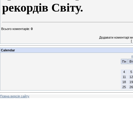
рекордів Світу.
Всього коментарів
:
0
Додавати коментарі м
[
Calendar
«
Пн
Вт
4
5
11
12
18
19
25
26
Повна версія сайту