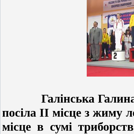
Галінська Галина,
посіла ІІ місце з жиму л
місце в сумі триборств