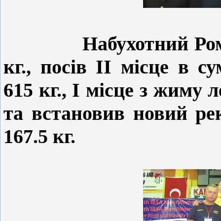
Набухотний Рома
кг., посів ІІ місце в с
615 кг., І місце з жиму 
та встановив новий ре
167.5 кг.