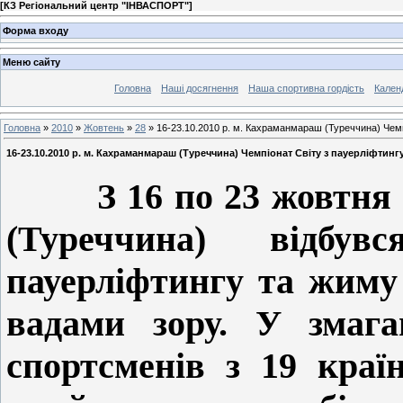
[
КЗ Регіональний центр "ІНВАСПОРТ"
]
Форма входу
Меню сайту
Головна
Наші досягнення
Наша спортивна гордість
Кален
Головна
»
2010
»
Жовтень
»
28
» 16-23.10.2010 р. м. Кахраманмараш (Туреччина) Чемп
16-23.10.2010 р. м. Кахраманмараш (Туреччина) Чемпіонат Світу з пауерліфтинг
З 16 по 23 жовтня
(Туреччина) відбу
пауерліфтингу та жиму
вадами зору. У змага
спортсмен
ів з 19 краї