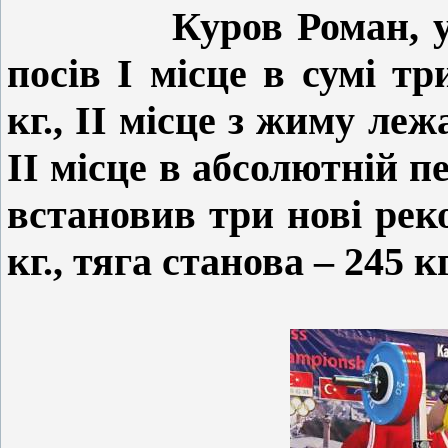
Куров Роман, у 
посів І місце в сумі тр
кг., ІІ місце з жиму леж
ІІ місце в абсолютній п
встановив три нові рек
кг., тяга станова – 245 к