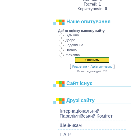
Гостей:
1
Користувачів:
0
Наше опитування
Дайте оцінку нашому сайту
Відмінно
Добре
Задовільно
Погано
Жахливо
[
·
]
Результати
Архів опитувань
Всього відповідей:
910
Сайт існує
Друзі сайту
Інтернаціональний
Паралімпійський Комітет
Шейникам
Г А Р