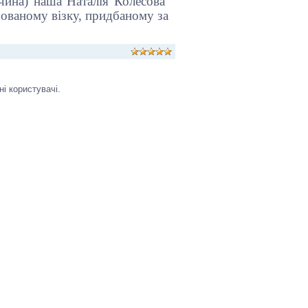
чина) наша Наталія Колесова
зованому візку, придбаному за
і користувачі.