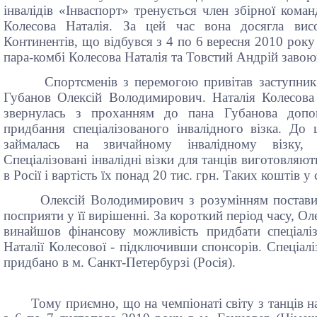
інвалідів «Інваспорт» тренується член збірної коман
Колесова Наталія. За цей час вона досягла вис
Континентів, що відбувся з 4 по 6 вересня 2010 року 
пара-комбі Колесова Наталія та Товстий Андрій завою
Спортсменів з перемогою привітав заступник
Губанов Олексій Володимирович. Наталія Колесова 
звернулась з проханням до пана Губанова допо
придбання спеціалізованого інвалідного візка. До
займалась на звичайному інвалідному візку, 
Спеціалізовані інвалідні візки для танців виготовляют
в Росії і вартість їх понад 20 тис. грн. Таких коштів у
Олексій Володимирович з розумінням постави
посприяти у її вирішенні. За короткий період часу, 
винайшов фінансову можливість придбати спеціаліз
Наталії Колесової - підключивши спонсорів. Спеціалі
придбано в м. Санкт-Петербурзі (Росія).
Тому приємно, що на чемпіонаті світу з танців н