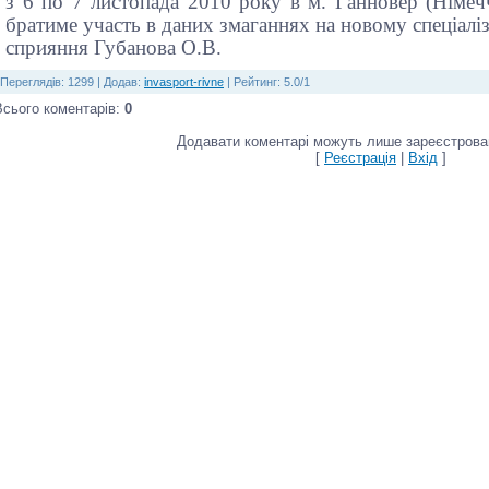
з 6 по 7 листопада 2010 року в м. Ганновер (Німеч
братиме участь в даних змаганнях на новому спеціалі
сприяння Губанова О.В.
Переглядів
:
1299
|
Додав
:
invasport-rivne
|
Рейтинг
:
5.0
/
1
Всього коментарів
:
0
Додавати коментарі можуть лише зареєстрован
[
Реєстрація
|
Вхід
]