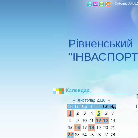
Головна
Реєстрація
Вхід
RSS
Субота, 08.08.
Рівненський
"ІНВАСПОРТ
Календар
«
Листопад 2010
»
Пн
Вт
Ср
Чт
Пт
Сб
Нд
1
5
2
3
4
6
7
12
13
8
9
10
11
14
16
18
15
17
19
20
21
22
23
24
25
26
27
28