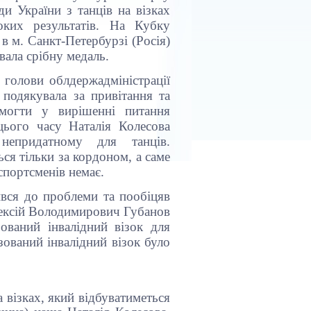
ди України з танців на візках
оких результатів. На Кубку
в м. Санкт-Петербурзі (Росія)
вала срібну медаль.
 голови облдержадміністрації
подякувала за привітання та
могти у вирішенні питання
 цього часу Наталія Колесова
непридатному для танців.
ься тільки за кордоном, а саме
 спортсменів немає.
вся до проблеми та пообіцяв
Олексій Володимирович Губанов
ований інвалідний візок для
зований інвалідний візок було
а візках, який відбуватиметься