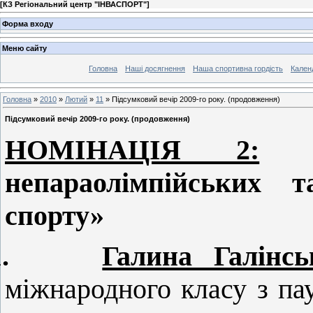
[
КЗ Регіональний центр "ІНВАСПОРТ"
]
Форма входу
Меню сайту
Головна
Наші досягнення
Наша спортивна гордість
Кален
Головна
»
2010
»
Лютий
»
11
» Підсумковий вечір 2009-го року. (продовження)
Підсумковий вечір 2009-го року. (продовження)
НОМІНАЦІЯ 2:
непараолімпійських т
спорту»
.
Галина Галінсь
міжнародного класу з па