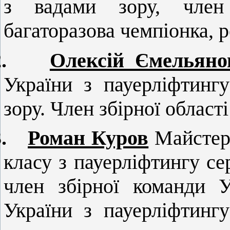
з вадами зору, член 
багаторазова чемпіонка, 
.
Олексій Ємельяно
України з пауерліфтинг
зору. Член збірної області
.
Роман Куров
Майстер 
класу з пауерліфтингу се
член збірної команди У
України з пауерліфтинг