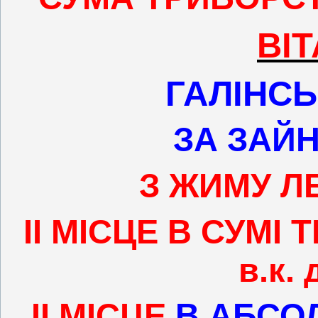
ВІТ
ГАЛІНСЬ
ЗА ЗАЙ
З ЖИМУ
ЛЕ
ІІ МІСЦЕ В СУМІ 
в.к. 
ІІ МІСЦЕ
В АБСО