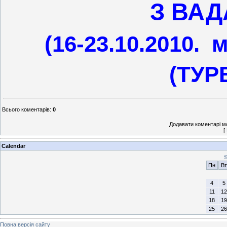
З ВАД
(16-23.10.2010.
м
(ТУР
Всього коментарів
:
0
Додавати коментарі м
[
Calendar
«
Пн
Вт
4
5
11
12
18
19
25
26
Повна версія сайту