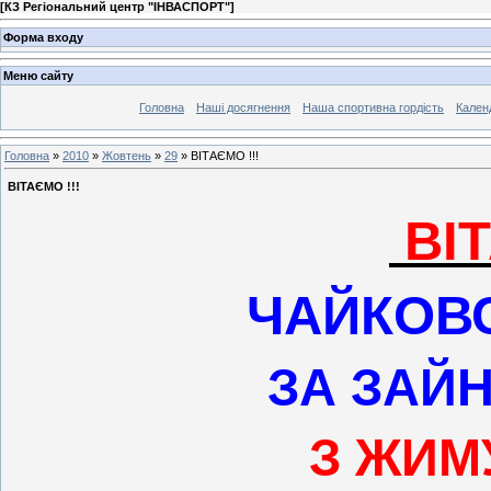
[
КЗ Регіональний центр "ІНВАСПОРТ"
]
Форма входу
Меню сайту
Головна
Наші досягнення
Наша спортивна гордість
Кален
Головна
»
2010
»
Жовтень
»
29
» ВІТАЄМО !!!
ВІТАЄМО !!!
ВІ
ЧАЙКОВ
ЗА ЗАЙ
З ЖИМ